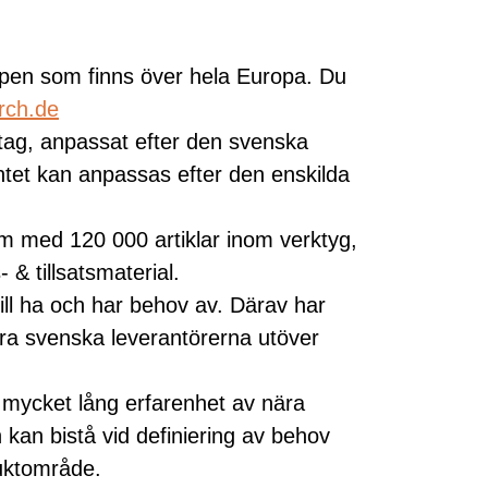
ppen som finns över hela Europa. Du
rch.de
retag, anpassat efter den svenska
ntet kan anpassas efter den enskilda
m med 120 000 artiklar inom verktyg,
 & tillsatsmaterial.
vill ha och har behov av. Därav har
ra svenska leverantörerna utöver
mycket lång erfarenhet av nära
an bistå vid definiering av behov
duktområde.