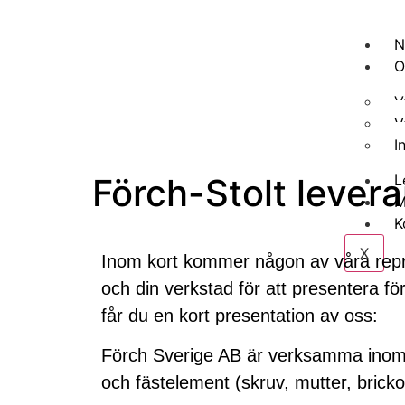
N
O
V
V
I
Förch-Stolt lever
L
M
K
X
Inom kort kommer någon av våra repre
och din verkstad för att presentera f
får du en kort presentation av oss:
Förch Sverige AB är verksamma inom v
och fästelement (skruv, mutter, brickor