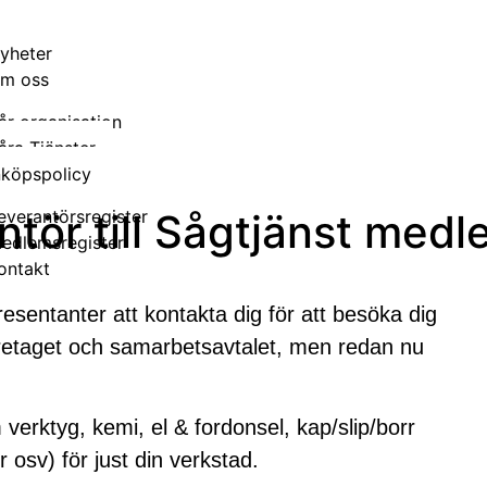
yheter
m oss
år organisation
åra Tjänster
nköpspolicy
antör till Sågtjänst med
everantörsregister
edlemsregister
ontakt
sentanter att kontakta dig för att besöka dig
öretaget och samarbetsavtalet, men redan nu
erktyg, kemi, el & fordonsel, kap/slip/borr
 osv) för just din verkstad.