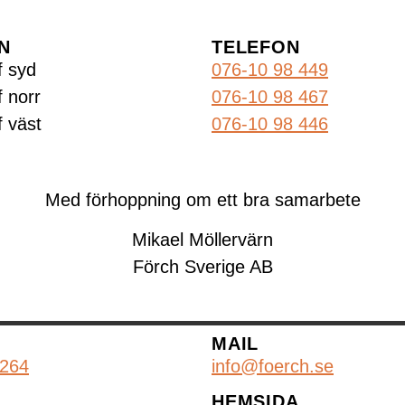
N
TELEFON
f syd
076-10 98 449
 norr
076-10 98 467
 väst
076-10 98 446
Med förhoppning om ett bra samarbete
Mikael Möllervärn
Förch Sverige AB
N
MAIL
 264
info@foerch.se
HEMSIDA