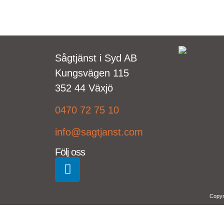
Sågtjänst i Syd AB
Kungsvägen 115
352 44 Växjö
0470 72 75 10
info@sagtjanst.com
Följ oss
Copyr