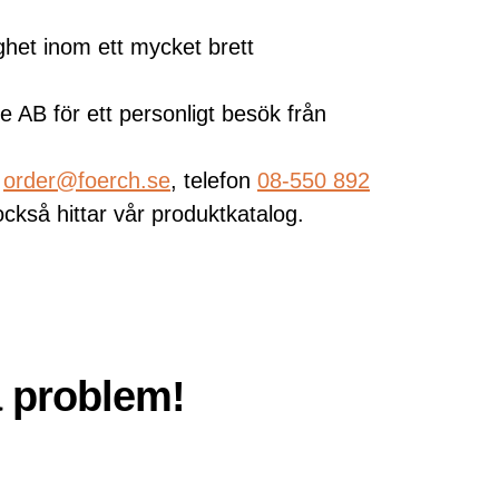
ighet inom ett mycket brett
 AB för ett personligt besök från
å
order@foerch.se
, telefon
08-550 892
också hittar vår produktkatalog.
a problem!