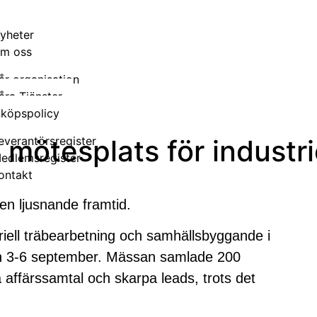
yheter
m oss
år organisation
åra Tjänster
nköpspolicy
mötesplats för industri
everantörsregister
edlemsregister
ontakt
en ljusnande framtid.
riell träbearbetning och samhällsbyggande i
n 3-6 september. Mässan samlade 200
a affärssamtal och skarpa leads, trots det