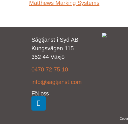
Matthews Marking Systems
Sågtjänst i Syd AB
Kungsvägen 115
352 44 Växjö
0470 72 75 10
info@sagtjanst.com
Följ oss
Copyr