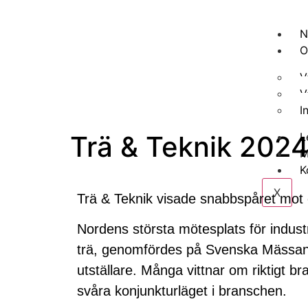
N
O
V
V
I
Trä & Teknik 2024 
L
M
K
X
Trä & Teknik visade snabbspåret mot 
Nordens största mötesplats för indust
trä, genomfördes på Svenska Mässa
utställare. Många vittnar om riktigt br
svåra konjunkturläget i branschen.