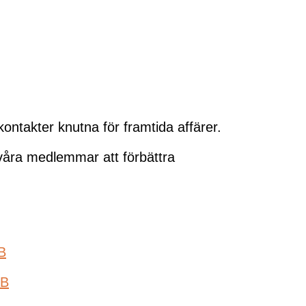
takter knutna för framtida affärer.
er våra medlemmar att förbättra
B
AB