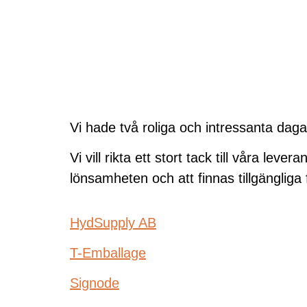
Vi hade två roliga och intressanta dag
Vi vill rikta ett stort tack till våra le
lönsamheten och att finnas tillgängliga f
HydSupply AB
T-Emballage
Signode