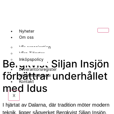
Nyheter
Om oss
Vår organisation
Våra Tjänster
Inköpspolicy
Bergkvist Siljan Insjön
Leverantörsregister
förbättrar underhållet
Medlemsregister
Kontakt
med Idus
X
I hjärtat av Dalarna, där tradition möter modern
teknik, ligger sågverket Bergkvist Siljan Insjön.