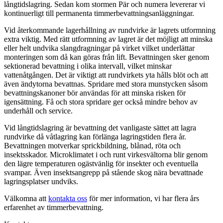
långtidslagring. Sedan kom stormen Pär och numera levererar vi
kontinuerligt till permanenta timmerbevattningsanläggningar.
Vid återkommande lagerhållning av rundvirke är lagrets utformning
extra viktig. Med rätt utformning av lagret är det möjligt att minska
eller helt undvika slangdragningar på virket vilket underlättar
monteringen som då kan göras från lift. Bevattningen sker genom
sektionerad bevattning i olika intervall, vilket minskar
vattenåtgången. Det är viktigt att rundvirkets yta hålls blöt och att
även ändytorna bevattnas. Spridare med stora munstycken såsom
bevattningskanoner bör användas för att minska risken för
igensättning. Få och stora spridare ger också mindre behov av
underhåll och service.
Vid långtidslagring är bevattning det vanligaste sättet att lagra
rundvirke då våtlagring kan förlänga lagringstiden flera år.
Bevattningen motverkar sprickbildning, blånad, röta och
insektsskador. Microklimatet i och runt virkesvältorna blir genom
den lägre temperaturen ogästvänlig för insekter och eventuella
svampar. Även insektsangrepp på stående skog nära bevattnade
lagringsplatser undviks.
Välkomna att
kontakta oss
för mer information, vi har flera års
erfarenhet av timmerbevattning.