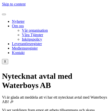
Skip to content
Nyheter
Om oss
Vår organisation
Våra Tjänster
Inköpspolicy
Leverantörsregister
Medlemsregister
Kontakt
X
Nytecknat avtal med
Waterboys AB
Vi är glada att meddela att vi har ett nytecknat avtal med Waterboys
AB! 🎉
Vi ser verkligen fram emot att arbeta tillsammans och skapa