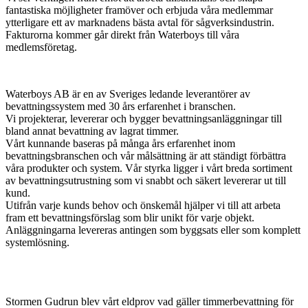
fantastiska möjligheter framöver och erbjuda våra medlemmar
ytterligare ett av marknadens bästa avtal för sågverksindustrin.
Fakturorna kommer går direkt från Waterboys till våra
medlemsföretag.
Waterboys AB är en av Sveriges ledande leverantörer av
bevattningssystem med 30 års erfarenhet i branschen.
Vi projekterar, levererar och bygger bevattningsanläggningar till
bland annat bevattning av lagrat timmer.
Vårt kunnande baseras på många års erfarenhet inom
bevattningsbranschen och vår målsättning är att ständigt förbättra
våra produkter och system. Vår styrka ligger i vårt breda sortiment
av bevattningsutrustning som vi snabbt och säkert levererar ut till
kund.
Utifrån varje kunds behov och önskemål hjälper vi till att arbeta
fram ett bevattningsförslag som blir unikt för varje objekt.
Anläggningarna levereras antingen som byggsats eller som komplett
systemlösning.
Stormen Gudrun blev vårt eldprov vad gäller timmerbevattning för