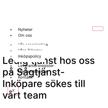
Nyheter
Om oss
Vår organisation
Våra Tjänster
Inköpspolicy
Ledig tjänst hos oss
Leverantörsregister
på Sågtjänst-
Medlemsregister
Kontakt
Inköpare sökes till
X
vårt team