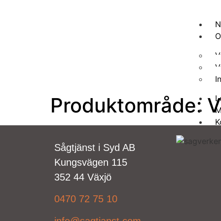
N
O
V
V
I
Produktområde:
V
L
M
K
X
Sågtjänst i Syd AB
Kungsvägen 115
352 44 Växjö
0470 72 75 10
info@sagtjanst.com