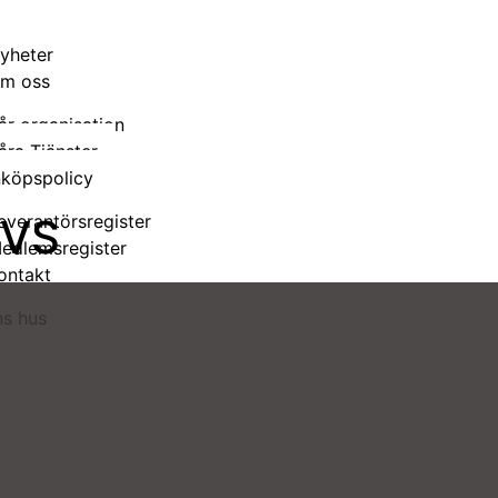
yheter
m oss
år organisation
åra Tjänster
nköpspolicy
VS
everantörsregister
edlemsregister
ontakt